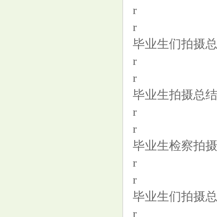
期也挺好；如果你资金盘活快-
r
开云·Kaiyun(中国)官方网站-科
r
技股
毕业生们拍摄
r
r
kaiyun平台登录入口最色泽是20
毕业生拍摄总
㎡怒放茶台-开云·Kaiyun(中国)
r
官方网站-科技股份有限公司
r
毕业生检察拍
r
开云官方 Wind数据显露-开
r
云·Kaiyun(中国)官方网站-科技
毕业生们拍摄
股份有限公司
r