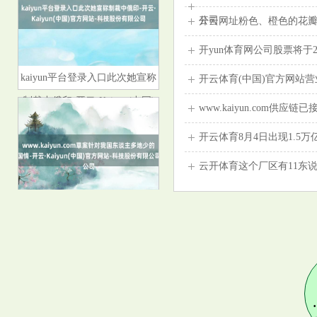
公司
开云网址粉色、橙色的花瓣颜
开yun体育网公司股票将于2
kaiyun平台登录入口此次她宣称
开云体育(中国)官方网站营业
制裁中俄印-开云·Kaiyun(中国)
www.kaiyun.com供
官方网站-科技股份有限公司
开云体育8月4日出现1.5万
云开体育这个厂区有11东说念
www.kaiyun.com草案针对我国东
谈主多地少的国情-开云
·Kaiyun(中国)官方网站-科技