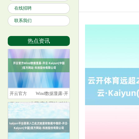
在线招聘
联系我们
kaiyun平台登录入口最色泽是20
㎡怒放茶台-开云·Kaiyun(中国)
热点资讯
官方网站-科技股份有限公司
开云官方 Wind数据显露-开
云·Kaiyun(中国)官方网站-科技
股份有限公司