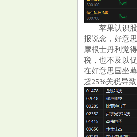
苹果认识股集
kaiyun平台登录入口此次她宣称
报说念，好意
制裁中俄印-开云·Kaiyun(中国)
摩根士丹利觉得，
官方网站-科技股份有限公司
税，也不及以
在好意思国坐蓐i
超25%关税导
www.kaiyun.com草案针对我国东
谈主多地少的国情-开云
·Kaiyun(中国)官方网站-科技