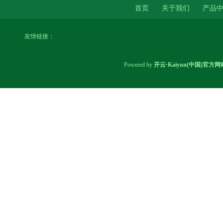
首页
关于我们
产品
友情链接：
Powered by
开云·Kaiyun(中国)官