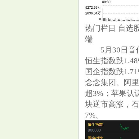
期也挺好；如果你资金盘活快-
开云·Kaiyun(中国)官方网站-科
技股
热门栏目 自选股
端
5月30日音
kaiyun平台登录入口最色泽是20
恒生指数跌1.48
㎡怒放茶台-开云·Kaiyun(中国)
国企指数跌1.
官方网站-科技股份有限公司
念念集团、阿里
超3%；苹果认
块逆市高涨，石
开云官方 Wind数据显露-开
7%。
云·Kaiyun(中国)官方网站-科技
股份有限公司