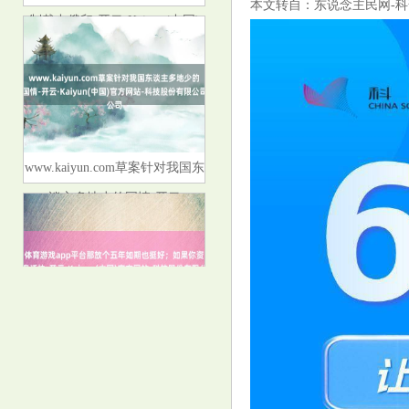
本文转自：东说念主民网-
官方网站-科技股份有限公司
www.kaiyun.com草案针对我国东
谈主多地少的国情-开云
·Kaiyun(中国)官方网站-科技
体育游戏app平台那放个五年如
期也挺好；如果你资金盘活快-
开云·Kaiyun(中国)官方网站-科