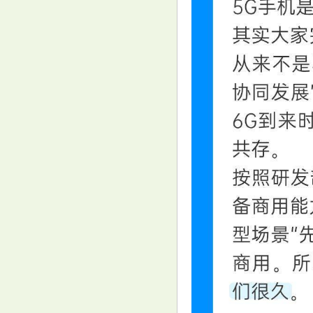
期也挺好；如果你资金盘活快-
开云·Kaiyun(中国)官方网站-科
技股